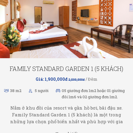
FAMILY STANDARD GARDEN 1 (5 KHÁCH)
Giá: 1,900,000đ
/ Đêm
2,500,000đ
38 m2
5 người
05 giường đơn 1m2 hoặc 01 giường
đôi 1m6 và 02 giường đơn 1m2.
Nằm ở khu đồi của resort và gần hồ bơi, bãi đậu xe.
Family Standard Garden 1 (5 khách) là một trong
những lựa chọn phổ biến nhất và phù hợp với gia
đình đông đúc.