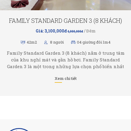
FAMILY STANDARD GARDEN 3 (8 KHÁCH)
Giá: 3,100,000đ
/ Đêm
4,000,000đ
42m2
8 người
04 giường đôi 1m4
Family Standard Garden 3 (8 khách) nằm ở trung tâm
của khu nghỉ mát và gần hồ bơi. Family Standard
Garden 3 là một trong những lựa chọn phổ biến nhất
và phù hợp với Gia đình mở rộng. Phòng được trang trí
Xem chi tiết
tinh xảo và trang bị tất cả các ...