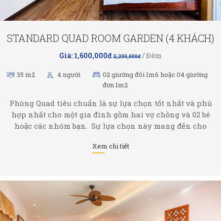
STANDARD QUAD ROOM GARDEN (4 KHÁCH)
Giá: 1,600,000đ
/ Đêm
2,200,000đ
35 m2
4 người
02 giường đôi 1m6 hoặc 04 giường
đơn 1m2
Phòng Quad tiêu chuẩn là sự lựa chọn tốt nhất và phù
hợp nhất cho một gia đình gồm hai vợ chồng và 02 bé
hoặc các nhóm bạn. Sự lựa chọn này mang đến cho
khách một bầu không khí thoải mái mà bất kỳ vị khách
Xem chi tiết
nào cũng có thể ...