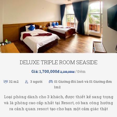
DELUXE TRIPLE ROOM SEASIDE
Giá: 1,700,000đ
/ Đêm
2,100,000đ
32 m2
3 người
01 Giường đôi 1m6 và 01 Giường đơn
1m2
Loại phòng dành cho 3 khách, được thiết kế sang trọng
và là phòng cao cấp nhất tại Resort, có ban công hướng
ra cảnh quan resort tạo cho bạn một cảm giác thật
thoải mái khi nghỉ dưỡng ở đây.