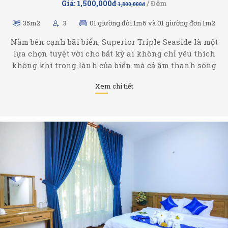
Giá: 1,500,000đ
/ Đêm
1,800,000đ
35m2
3
01 giường đôi 1m6 và 01 giường đơn 1m2
Nằm bên cạnh bãi biển, Superior Triple Seaside là một
lựa chọn tuyệt vời cho bất kỳ ai không chỉ yêu thích
không khí trong lành của biển mà cả âm thanh sóng
để gần gũi với thiên nhiên.
Xem chi tiết