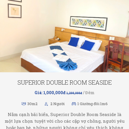
SUPERIOR DOUBLE ROOM SEASIDE
Giá: 1,000,000đ
/ Đêm
1,200,000đ
30m2
2 Người
1 Giường đôi 1m6
Nằm cạnh bãi biển, Superior Double Room Seaside là
một lựa chọn tuyệt vời cho các cặp vợ chồng, người yêu
hoặc bạn bè, những người không chỉ yêu thích không