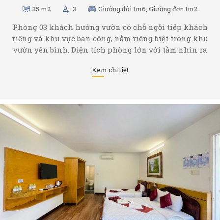
35 m2
3
Giường đôi 1m6, Giường đơn 1m2
Phòng 03 khách hướng vườn có chỗ ngồi tiếp khách
riêng và khu vực ban công, nằm riêng biệt trong khu
vườn yên bình. Diện tích phòng lớn với tầm nhìn ra
vườn cùng với đồ nội thất tiện nghi được trang bị sẽ
Xem chi tiết
giúp bạn tận hưởng ...