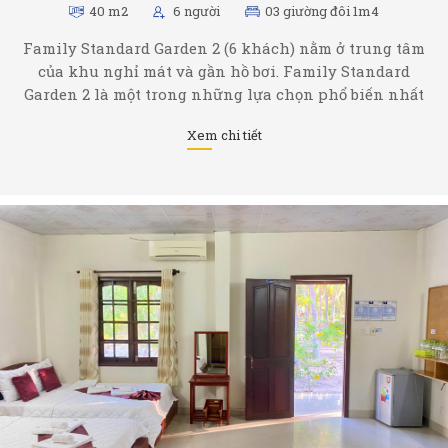
40 m2
6 người
03 giường đôi 1m4
Family Standard Garden 2 (6 khách) nằm ở trung tâm
của khu nghỉ mát và gần hồ bơi. Family Standard
Garden 2 là một trong những lựa chọn phổ biến nhất
và phù hợp với Gia đình đông đúc. Phòng được trang
Xem chi tiết
trí tinh xảo và trang bị tất cả ...