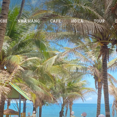
GHỈ
NHÀ HÀNG
CAFE
HỒ CÁ
TOUR