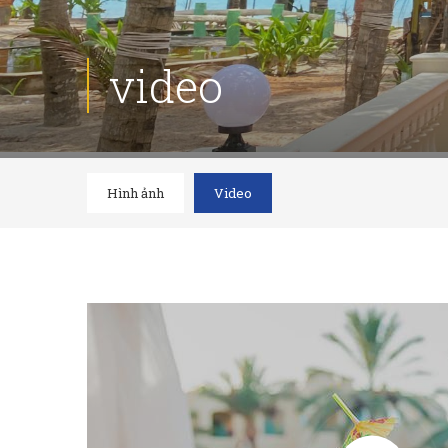
video
Hình ảnh
Video