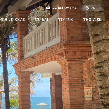
Hotline: 091 807 8619
VN
DỊCH VỤ KHÁC
ƯU ĐÃI
TIN TỨC
THƯ VIỆN