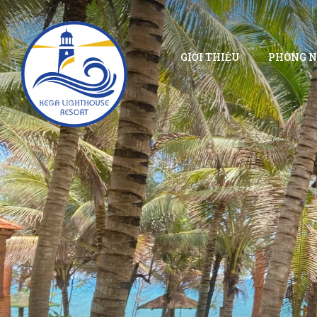
GIỚI THIỆU
PHÒNG N