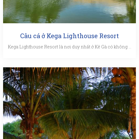
Câu cá ở Kega Lighthouse Resort
Kega Lighthouse Resort là nơi duy nhất ở Kê Gà có không gian xanh yên tĩnh với hồ câu nước ngọt rất hấp dẫn. Vừa dong ...