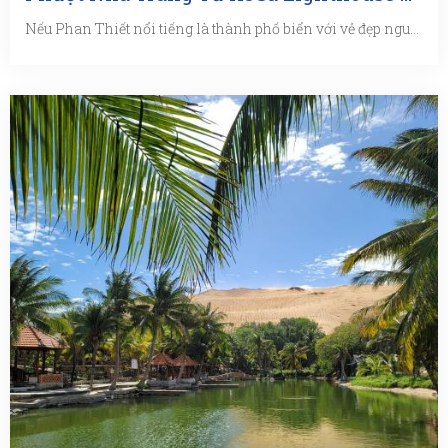
Nếu Phan Thiết nổi tiếng là thành phố biển với vẻ đẹp nguyên sơ chưa bị tác động quá nhiều bởi các dịch vụ du ...