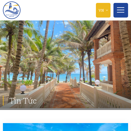
VN
Tin Tức