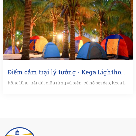
Điểm cắm trại lý tưởng - Kega Lighthouse Resort
Rộng 10ha, trải dài giữa rừng và biển, có hồ bơi đẹp, Kega Lighthouse Resort có không gian rộng lớn với biển trong xanh ...