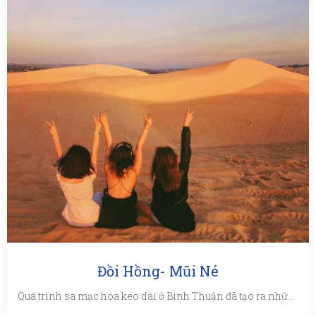
Đồi Hồng- Mũi Né
Quá trình sa mạc hóa kéo dài ở Bình Thuận đã tạo ra những đồi cát trùng điệp thơ mộng như Trung Đông. Tiêu biểu ...