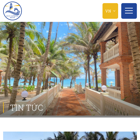
VN
TIN TỨC