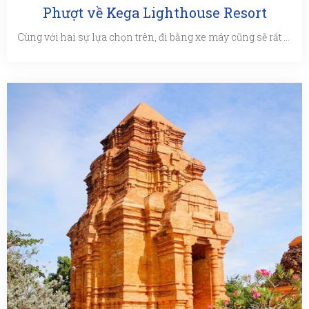
Phượt về Kega Lighthouse Resort
Cùng với hai sự lựa chọn trên, đi bằng xe máy cũng sẽ rất nhiều thú vị. Với quãng đường xấp xỉ 200km từ Sài ...