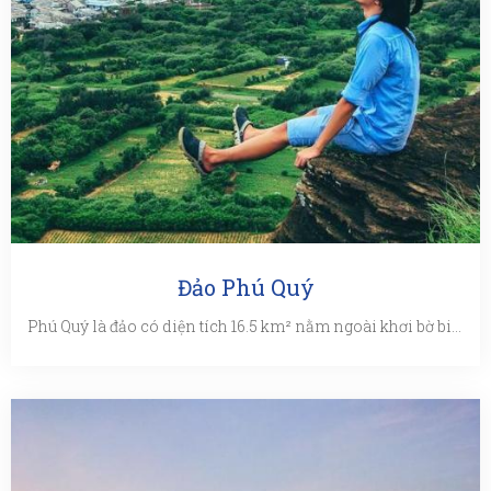
Đảo Phú Quý
Phú Quý là đảo có diện tích 16.5 km² nằm ngoài khơi bờ biển Nam Trung Bộ, trực thuộc huyện đảo Phú Quý, tỉnh Bình ...