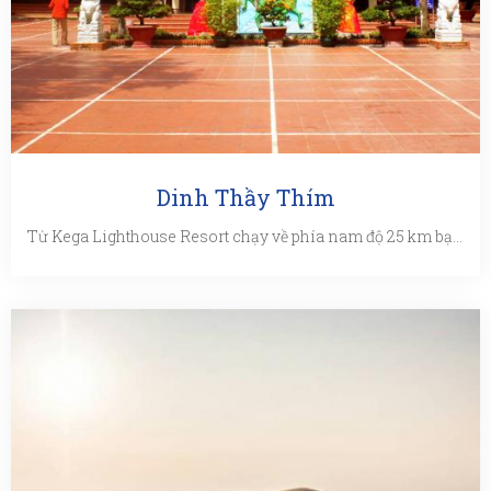
Dinh Thầy Thím
Từ Kega Lighthouse Resort chạy về phía nam độ 25 km bạn sẽ tới Dinh Thầy Thím. Đây là công trình kiến trúc tâm linh ...