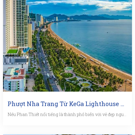
Phượt Nha Trang Từ KeGa Lighthouse Resort
Nếu Phan Thiết nổi tiếng là thành phố biển với vẻ đẹp nguyên sơ chưa bị tác động quá nhiều bởi các dịch vụ du ...