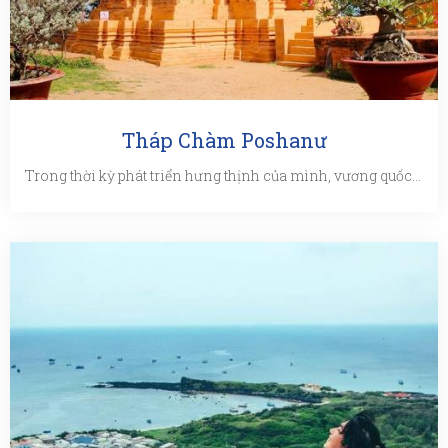
Tháp Chàm Poshanư
Trong thời kỳ phát triển hưng thịnh của mình, vương quốc Chăm-pa đã để lại cho hậu thế nhiều công trình kiến trúc ...