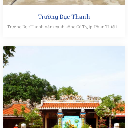
Trường Dục Thanh
Trường Dục Thanh nằm cạnh sông Cà Ty, tp. Phan Thiết thuộc tỉnh Bình Thuận. Đây là nơi đã dừng chân lâu nhất và là ...